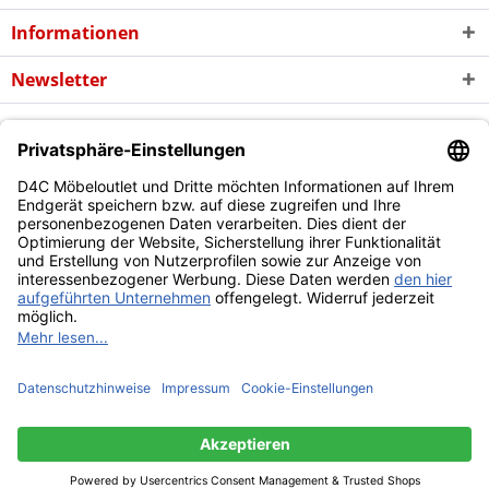
Informationen
Newsletter
* Alle Preise inkl. gesetzl. Mehrwertsteuer zzgl. evtl.
Versandkosten
und
ggf. Nachnahmegebühren, wenn nicht anders beschrieben
Copyright © d4c Möbel Outlet - Alle Rechte vorbehalten
Diese Website benutzt Cookies, die für den technischen Betrieb
der Website erforderlich sind und stets gesetzt werden.
Andere Cookies, die den Komfort bei Benutzung dieser Website
erhöhen, der Direktwerbung dienen oder die Interaktion mit
anderen Websites und sozialen Netzwerken vereinfachen
sollen, werden nur mit Ihrer Zustimmung gesetzt.
Mehr Informationen
Ablehnen
Alle akzeptieren
Konfigurieren