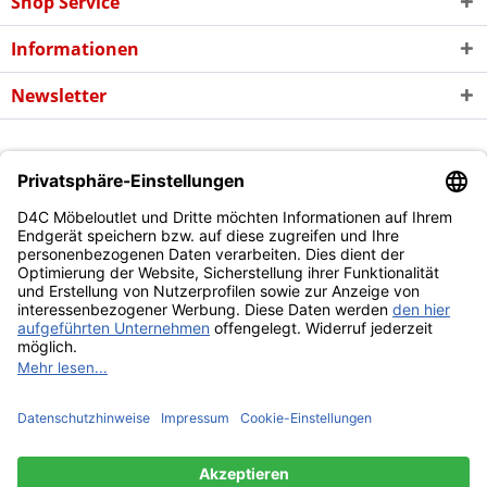
Shop Service
Informationen
Newsletter
* Alle Preise inkl. gesetzl. Mehrwertsteuer zzgl. evtl.
Versandkosten
und
ggf. Nachnahmegebühren, wenn nicht anders beschrieben
Copyright © d4c Möbel Outlet - Alle Rechte vorbehalten
Diese Website benutzt Cookies, die für den technischen Betrieb
der Website erforderlich sind und stets gesetzt werden.
Andere Cookies, die den Komfort bei Benutzung dieser Website
erhöhen, der Direktwerbung dienen oder die Interaktion mit
anderen Websites und sozialen Netzwerken vereinfachen
sollen, werden nur mit Ihrer Zustimmung gesetzt.
Mehr Informationen