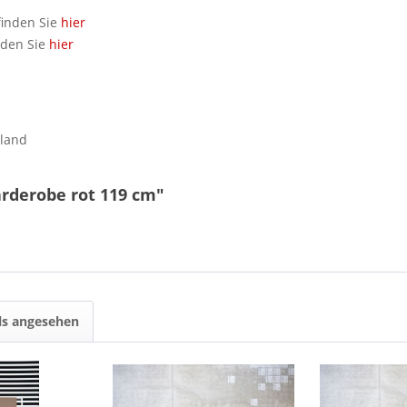
finden Sie
hier
nden Sie
hier
hland
rderobe rot 119 cm"
ls angesehen