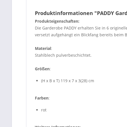
Produktinformationen "PADDY Gard
Produkteigenschaften:
Die Garderobe PADDY erhalten Sie in 6 originell
versetzt aufgehängt ein Blickfang bereits beim 
Material
:
Stahlblech pulverbeschichtet.
Größen
:
(H x B x T) 119 x 7 x 3(28) cm
Farben
:
rot