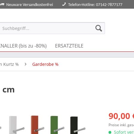
Neuware Versandkostenfrei
Telefon-Hotline: 07142-7877177
NALLER (bis zu -80%)
ERSATZTEILE
an Kurtz %
Garderobe %
9 cm
90,00 
Preise inkl. ge
Sofort ver