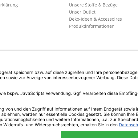
rklärung
Unsere Stoffe & Bezüge
Unser Outlet
Deko-Ideen & Accessoires
Produktinformationen
l. Mehrwertsteuer zzgl. evtl.
Versandkosten
und ggf. Nachnahmegebühren, wenn n
Copyright © d4c Möbel Outlet - Alle Rechte vorbehalten
 der Website erforderlich sind und stets gesetzt werden. Andere C