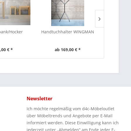
bank/Hocker
Handtuchhalter WINGMAN
LUX Stap
,00 € *
ab 169,00 € *
249
Newsletter
Ich möchte regelmäßig vom d4c-Möbeloutlet
über Möbeltrends und Angebote per E-Mail
informiert werden. Diese Einwilligung kann ich
jederzeit unter „Abmelden“ am Ende jeder E-