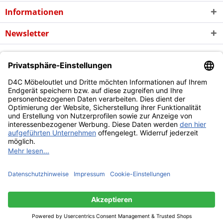
Informationen
Newsletter
* Alle Preise inkl. gesetzl. Mehrwertsteuer zzgl. evtl.
Versandkosten
und
ggf. Nachnahmegebühren, wenn nicht anders beschrieben
Copyright © d4c Möbel Outlet - Alle Rechte vorbehalten
Diese Website benutzt Cookies, die für den technischen Betrieb
der Website erforderlich sind und stets gesetzt werden.
Andere Cookies, die den Komfort bei Benutzung dieser Website
erhöhen, der Direktwerbung dienen oder die Interaktion mit
anderen Websites und sozialen Netzwerken vereinfachen
sollen, werden nur mit Ihrer Zustimmung gesetzt.
Mehr Informationen
Ablehnen
Alle akzeptieren
Konfigurieren