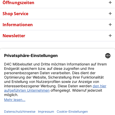
Öffnungszeiten
Shop Service
Informationen
Newsletter
* Alle Preise inkl. gesetzl. Mehrwertsteuer zzgl. evtl.
Versandkosten
und
ggf. Nachnahmegebühren, wenn nicht anders beschrieben
Copyright © d4c Möbel Outlet - Alle Rechte vorbehalten
Diese Website benutzt Cookies, die für den technischen Betrieb
der Website erforderlich sind und stets gesetzt werden.
Andere Cookies, die den Komfort bei Benutzung dieser Website
erhöhen, der Direktwerbung dienen oder die Interaktion mit
anderen Websites und sozialen Netzwerken vereinfachen
sollen, werden nur mit Ihrer Zustimmung gesetzt.