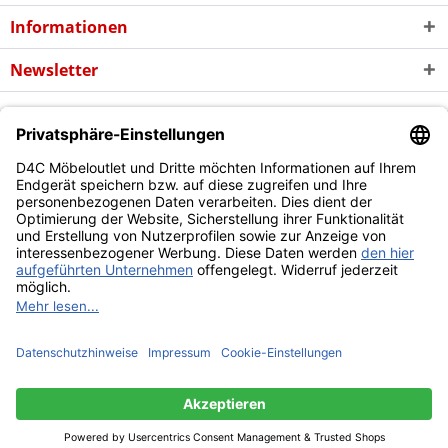
Informationen
Newsletter
* Alle Preise inkl. gesetzl. Mehrwertsteuer zzgl. evtl.
Versandkosten
und
ggf. Nachnahmegebühren, wenn nicht anders beschrieben
Copyright © d4c Möbel Outlet - Alle Rechte vorbehalten
Diese Website benutzt Cookies, die für den technischen Betrieb
der Website erforderlich sind und stets gesetzt werden.
Andere Cookies, die den Komfort bei Benutzung dieser Website
erhöhen, der Direktwerbung dienen oder die Interaktion mit
anderen Websites und sozialen Netzwerken vereinfachen
sollen, werden nur mit Ihrer Zustimmung gesetzt.
Mehr Informationen
Ablehnen
Alle akzeptieren
Konfigurieren