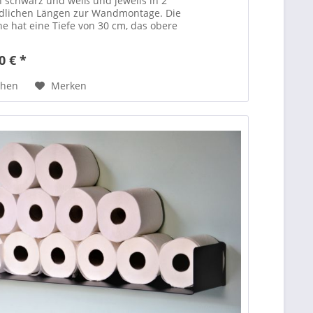
 schwarz und weiß und jeweils in 2
edlichen Längen zur Wandmontage. Die
he hat eine Tiefe von 30 cm, das obere
ech ist mit seiner Tiefe...
0 € *
chen
Merken