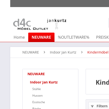
Home
NEUWARE
%OUTLETWARE%
PREISK
NEUWARE
Indoor Jan Kurtz
Kindermöbel
NEUWARE
Kin
Indoor Jan Kurtz
Stühle
Hussen
Esstische
Filtern
Bänke