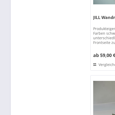
JILL Wandr
Produkteigen
Farben schwa
unterschiedl
Frontseite z
pulverbeschi
ab 59,00 
Vergleic