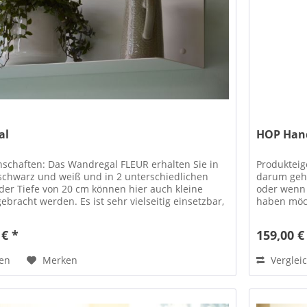
al
HOP Hand
nschaften: Das Wandregal FLEUR erhalten Sie in
Produkteig
schwarz und weiß und in 2 unterschiedlichen
darum geh
der Tiefe von 20 cm können hier auch kleine
oder wenn 
gebracht werden. Es ist sehr vielseitig einsetzbar,
haben möch
angefertigt,
 € *
159,00 €
hen
Merken
Verglei