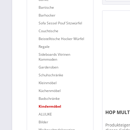
Bartische
Barhocker
Sofa Sessel Pouf Sitzwürfel
Couchtische
Beistelltische Hocker Würfel
Regale
Sideboards Vitrinen
Kommoden
Garderoben
Schuhschränke
Kleinmöbel
Küchenmöbel
Badschränke
Kindermöbel
HOP MULTI
ALULIKE
Bilder
Produkteigen
Weihnachtsdekoration