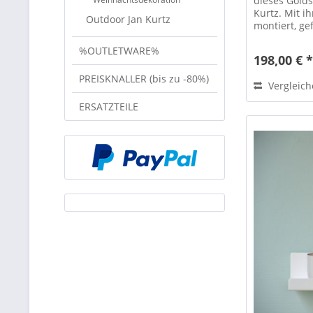
dieses Golds
Kurtz. Mit 
Outdoor Jan Kurtz
montiert, ge
Montage...
%OUTLETWARE%
198,00 € 
PREISKNALLER (bis zu -80%)
Vergleic
ERSATZTEILE