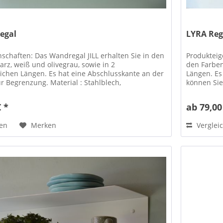
egal
LYRA Reg
schaften: Das Wandregal JILL erhalten Sie in den
Produkteig
rz, weiß und olivegrau, sowie in 2
den Farben
ichen Längen. Es hat eine Abschlusskante an der
Längen. Es
ur Begrenzung. Material : Stahlblech,
können Sie 
chtet...
ob in...
€ *
ab 79,00
hen
Merken
Verglei