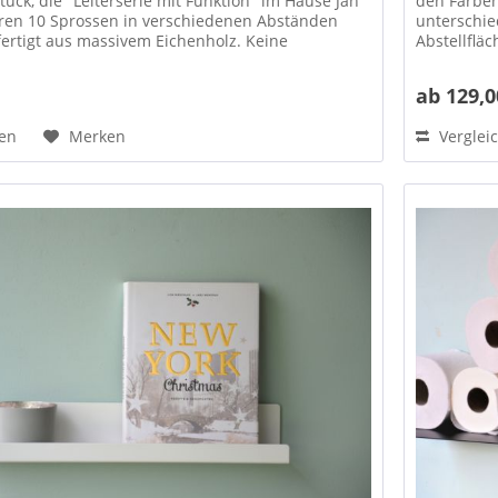
tück, die "Leiterserie mit Funktion" im Hause Jan
den Farben
ihren 10 Sprossen in verschiedenen Abständen
unterschi
fertigt aus massivem Eichenholz. Keine
Abstellfläc
Abschlussbl
*
ab 129,0
hen
Merken
Verglei