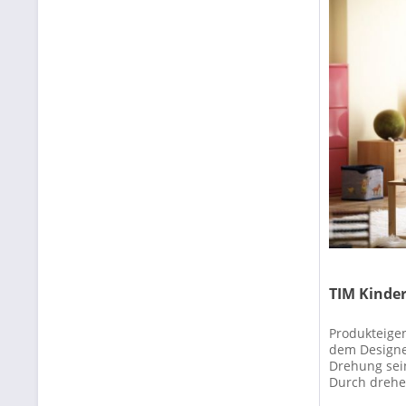
TIM Kinde
Produkteige
dem Designer
Drehung sein
Durch drehe
cm Höhe...