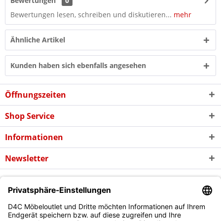
Bewertungen
0
Bewertungen lesen, schreiben und diskutieren...
mehr
Ähnliche Artikel
Kunden haben sich ebenfalls angesehen
Öffnungszeiten
Shop Service
Informationen
Newsletter
* Alle Preise inkl. gesetzl. Mehrwertsteuer zzgl. evtl.
Versandkosten
und
ggf. Nachnahmegebühren, wenn nicht anders beschrieben
Copyright © d4c Möbel Outlet - Alle Rechte vorbehalten