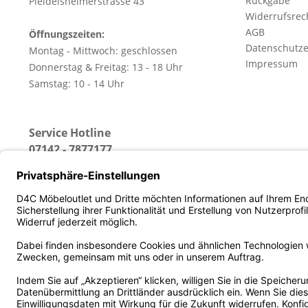
Rückgabe
Pleidelsheimerstrasse 43
Widerrufsrec
AGB
Öffnungszeiten:
Datenschutze
Montag - Mittwoch: geschlossen
Impressum
Donnerstag & Freitag: 13 - 18 Uhr
Samstag: 10 - 14 Uhr
Service Hotline
07142 - 7877177
(Erreichbar: Montag - Freitag von 13 - 18 Uhr)
* Alle Preise inkl. gesetz