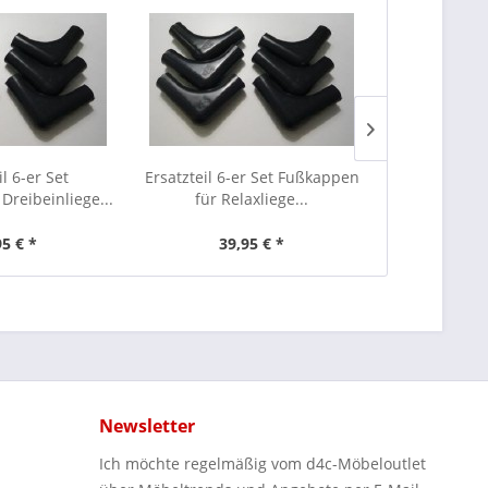
il 6-er Set
Ersatzteil 6-er Set Fußkappen
Ersatzteil 
Dreibeinliege...
für Relaxliege...
für Liege 
95 € *
39,95 € *
39
Newsletter
Ich möchte regelmäßig vom d4c-Möbeloutlet