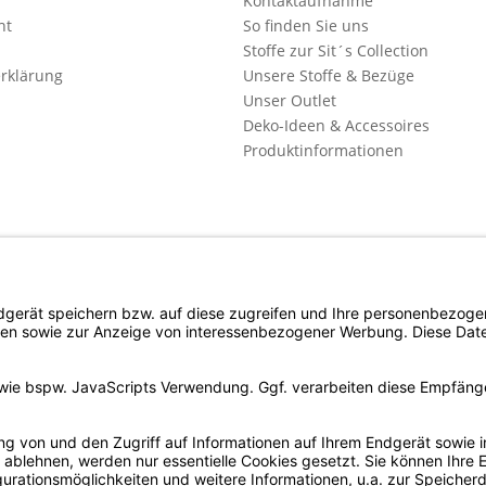
Kontaktaufnahme
ht
So finden Sie uns
Stoffe zur Sit´s Collection
rklärung
Unsere Stoffe & Bezüge
Unser Outlet
Deko-Ideen & Accessoires
Produktinformationen
l. Mehrwertsteuer zzgl. evtl.
Versandkosten
und ggf. Nachnahmegebühren, wenn n
Copyright © d4c Möbel Outlet - Alle Rechte vorbehalten