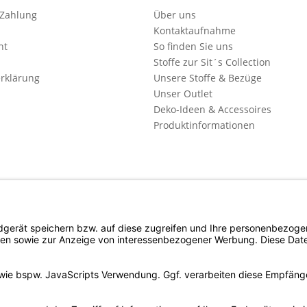
 Zahlung
Über uns
Kontaktaufnahme
ht
So finden Sie uns
Stoffe zur Sit´s Collection
rklärung
Unsere Stoffe & Bezüge
Unser Outlet
Deko-Ideen & Accessoires
Produktinformationen
l. Mehrwertsteuer zzgl. evtl.
Versandkosten
und ggf. Nachnahmegebühren, wenn n
Copyright © d4c Möbel Outlet - Alle Rechte vorbehalten