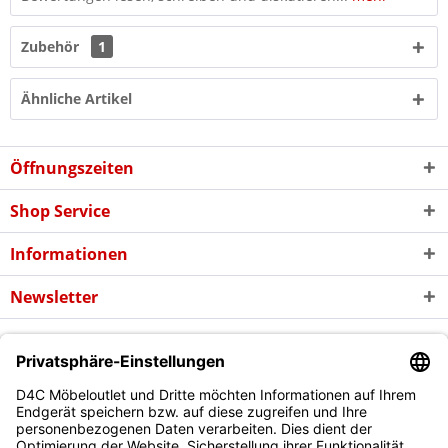
Zubehör
1
Ähnliche Artikel
Öffnungszeiten
Shop Service
Informationen
Newsletter
* Alle Preise inkl. gesetzl. Mehrwertsteuer zzgl. evtl.
Versandkosten
und
ggf. Nachnahmegebühren, wenn nicht anders beschrieben
Copyright © d4c Möbel Outlet - Alle Rechte vorbehalten