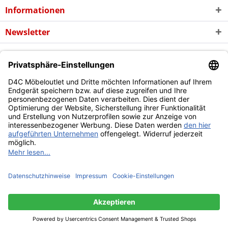
Informationen
Newsletter
* Alle Preise inkl. gesetzl. Mehrwertsteuer zzgl. evtl.
Versandkosten
und
ggf. Nachnahmegebühren, wenn nicht anders beschrieben
Copyright © d4c Möbel Outlet - Alle Rechte vorbehalten
Diese Website benutzt Cookies, die für den technischen Betrieb
der Website erforderlich sind und stets gesetzt werden.
Andere Cookies, die den Komfort bei Benutzung dieser Website
erhöhen, der Direktwerbung dienen oder die Interaktion mit
anderen Websites und sozialen Netzwerken vereinfachen
sollen, werden nur mit Ihrer Zustimmung gesetzt.
Mehr Informationen
Ablehnen
Alle akzeptieren
Konfigurieren