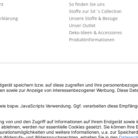
ht
So finden Sie uns
Stoffe zur Sit´s Collection
rklärung
Unsere Stoffe & Bezüge
Unser Outlet
Deko-Ideen & Accessoires
Produktinformationen
l. Mehrwertsteuer zzgl. evtl.
Versandkosten
und ggf. Nachnahmegebühren, wenn n
Copyright © d4c Möbel Outlet - Alle Rechte vorbehalten