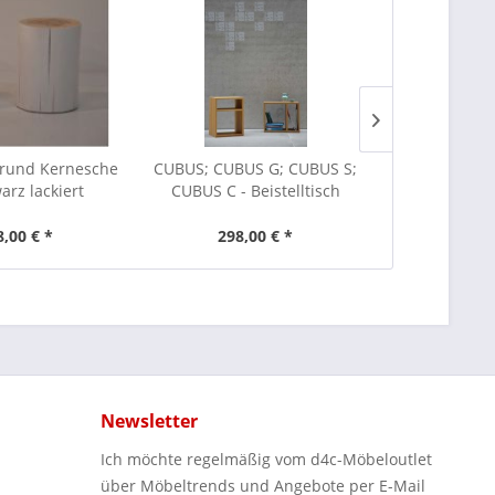
rund Kernesche
CUBUS; CUBUS G; CUBUS S;
MIRA Beiste
arz lackiert
CUBUS C - Beistelltisch
8,00 € *
298,00 € *
ab 1
Newsletter
Ich möchte regelmäßig vom d4c-Möbeloutlet
über Möbeltrends und Angebote per E-Mail