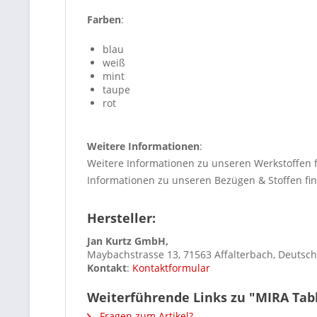
Farben
:
blau
weiß
mint
taupe
rot
Weitere Informationen
:
Weitere Informationen zu unseren Werkstoffen 
Informationen zu unseren Bezügen & Stoffen fi
Hersteller:
Jan Kurtz GmbH,
Maybachstrasse 13, 71563 Affalterbach, Deutsc
Kontakt
:
Kontaktformular
Weiterführende Links zu "MIRA Table
Fragen zum Artikel?