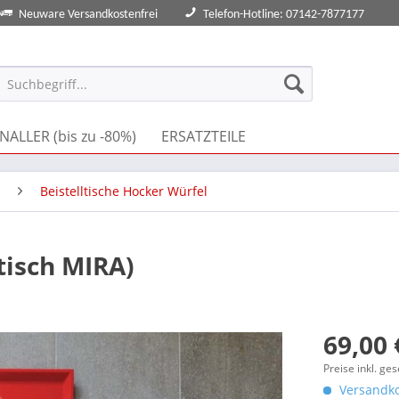
Neuware Versandkostenfrei
Telefon-Hotline: 07142-7877177
NALLER (bis zu -80%)
ERSATZTEILE
Beistelltische Hocker Würfel
tisch MIRA)
69,00 
Preise inkl. ge
Versandko