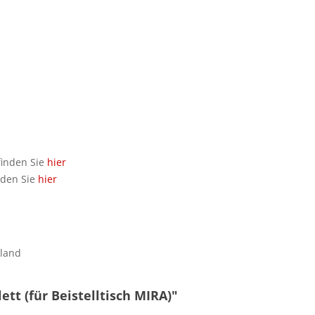
finden Sie
hier
nden Sie
hier
hland
tt (für Beistelltisch MIRA)"