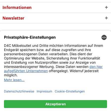
Informationen
Newsletter
* Alle Preise inkl. gesetzl. Mehrwertsteuer zzgl. evtl.
Versandkosten
und
ggf. Nachnahmegebühren, wenn nicht anders beschrieben
Copyright © d4c Möbel Outlet - Alle Rechte vorbehalten
Diese Website benutzt Cookies, die für den technischen Betrieb
der Website erforderlich sind und stets gesetzt werden.
Andere Cookies, die den Komfort bei Benutzung dieser Website
erhöhen, der Direktwerbung dienen oder die Interaktion mit
anderen Websites und sozialen Netzwerken vereinfachen
sollen, werden nur mit Ihrer Zustimmung gesetzt.
Mehr Informationen
Ablehnen
Alle akzeptieren
Konfigurieren