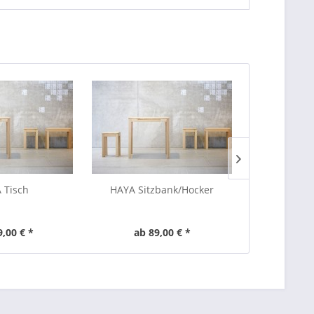
 Tisch
HAYA Sitzbank/Hocker
Handtuchh
9,00 € *
ab 89,00 € *
ab 1