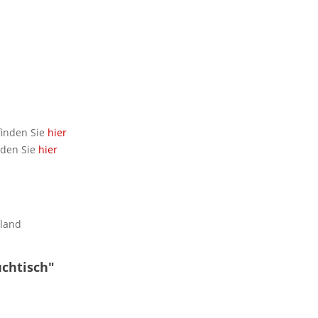
finden Sie
hier
nden Sie
hier
hland
uchtisch"