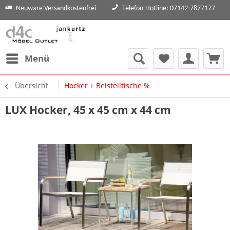
Neuware Versandkostenfrei
Telefon-Hotline: 07142-7877177
Menü
Übersicht
Hocker + Beistelltische %
LUX Hocker, 45 x 45 cm x 44 cm