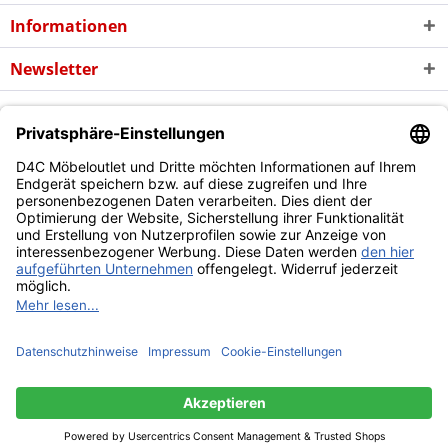
Informationen
Newsletter
* Alle Preise inkl. gesetzl. Mehrwertsteuer zzgl. evtl.
Versandkosten
und
ggf. Nachnahmegebühren, wenn nicht anders beschrieben
Copyright © d4c Möbel Outlet - Alle Rechte vorbehalten
Diese Website benutzt Cookies, die für den technischen Betrieb
der Website erforderlich sind und stets gesetzt werden.
Andere Cookies, die den Komfort bei Benutzung dieser Website
erhöhen, der Direktwerbung dienen oder die Interaktion mit
anderen Websites und sozialen Netzwerken vereinfachen
sollen, werden nur mit Ihrer Zustimmung gesetzt.
Mehr Informationen
Ablehnen
Alle akzeptieren
Konfigurieren