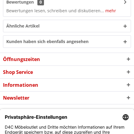
Bewertungen
0
Bewertungen lesen, schreiben und diskutieren...
mehr
Ähnliche Artikel
Kunden haben sich ebenfalls angesehen
Öffnungszeiten
Shop Service
Informationen
Newsletter
* Alle Preise inkl. gesetzl. Mehrwertsteuer zzgl. evtl.
Versandkosten
und
ggf. Nachnahmegebühren, wenn nicht anders beschrieben
Copyright © d4c Möbel Outlet - Alle Rechte vorbehalten