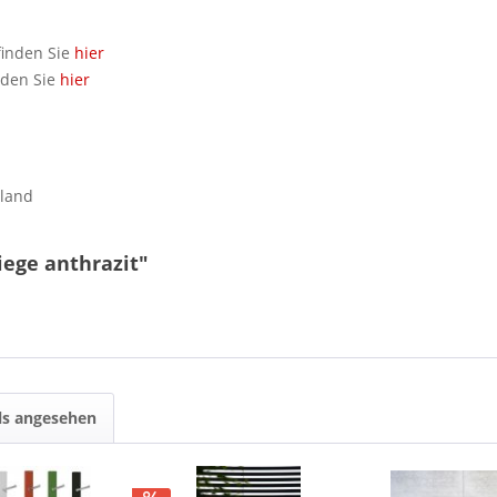
finden Sie
hier
nden Sie
hier
hland
iege anthrazit"
ls angesehen