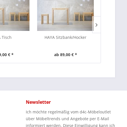
 Tisch
HAYA Sitzbank/Hocker
AUFLAGE TR
LUXURY/QUA
9,00 € *
ab 89,00 € *
ab 1
Newsletter
Ich möchte regelmäßig vom d4c-Möbeloutlet
über Möbeltrends und Angebote per E-Mail
informiert werden. Diese Einwilligung kann ich