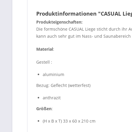
Produktinformationen "CASUAL Lieg
Produkteigenschaften:
Die formschöne CASUAL Liege sticht durch ihr A
kann auch sehr gut im Nass- und Saunabereich e
Material
:
Gestell :
aluminium
Bezug: Geflecht (wetterfest)
anthrazit
Größen
:
(H x B x T) 33 x 60 x 210 cm