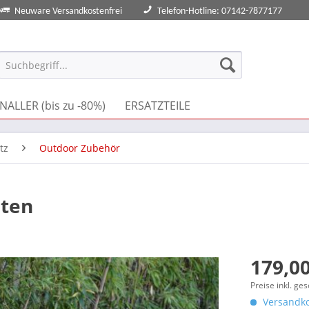
Neuware Versandkostenfrei
Telefon-Hotline: 07142-7877177
NALLER (bis zu -80%)
ERSATZTEILE
tz
Outdoor Zubehör
sten
179,00
Preise inkl. ge
Versandko