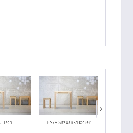
 Tisch
HAYA Sitzbank/Hocker
AUFLAGE TR
LUXURY/QUA