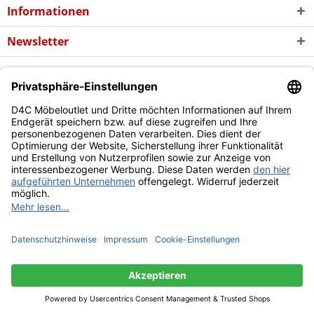
Informationen
Newsletter
* Alle Preise inkl. gesetzl. Mehrwertsteuer zzgl. evtl.
Versandkosten
und
ggf. Nachnahmegebühren, wenn nicht anders beschrieben
Copyright © d4c Möbel Outlet - Alle Rechte vorbehalten
Diese Website benutzt Cookies, die für den technischen Betrieb
der Website erforderlich sind und stets gesetzt werden.
Andere Cookies, die den Komfort bei Benutzung dieser Website
erhöhen, der Direktwerbung dienen oder die Interaktion mit
anderen Websites und sozialen Netzwerken vereinfachen
sollen, werden nur mit Ihrer Zustimmung gesetzt.
Mehr Informationen
Ablehnen
Alle akzeptieren
Konfigurieren