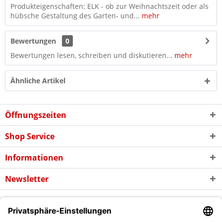
Produkteigenschaften: ELK - ob zur Weihnachtszeit oder als
hübsche Gestaltung des Garten- und...
mehr
Bewertungen
0
Bewertungen lesen, schreiben und diskutieren...
mehr
Ähnliche Artikel
Öffnungszeiten
Shop Service
Informationen
Newsletter
* Alle Preise inkl. gesetzl. Mehrwertsteuer zzgl. evtl.
Versandkosten
und
ggf. Nachnahmegebühren, wenn nicht anders beschrieben