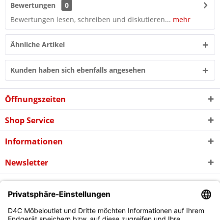
Bewertungen
0
Bewertungen lesen, schreiben und diskutieren...
mehr
Ähnliche Artikel
Kunden haben sich ebenfalls angesehen
Öffnungszeiten
Shop Service
Informationen
Newsletter
* Alle Preise inkl. gesetzl. Mehrwertsteuer zzgl. evtl.
Versandkosten
und
ggf. Nachnahmegebühren, wenn nicht anders beschrieben
Copyright © d4c Möbel Outlet - Alle Rechte vorbehalten