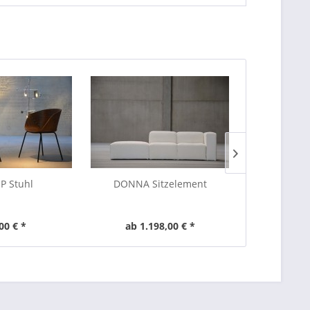
P Stuhl
DONNA Sitzelement
DONNA Arm
00 € *
ab 1.198,00 € *
ab 3