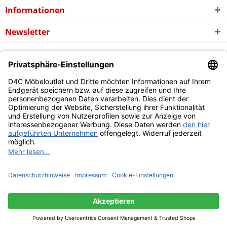
Informationen
Newsletter
* Alle Preise inkl. gesetzl. Mehrwertsteuer zzgl. evtl.
Versandkosten
und
ggf. Nachnahmegebühren, wenn nicht anders beschrieben
Copyright © d4c Möbel Outlet - Alle Rechte vorbehalten
Diese Website benutzt Cookies, die für den technischen Betrieb
der Website erforderlich sind und stets gesetzt werden.
Andere Cookies, die den Komfort bei Benutzung dieser Website
erhöhen, der Direktwerbung dienen oder die Interaktion mit
anderen Websites und sozialen Netzwerken vereinfachen
sollen, werden nur mit Ihrer Zustimmung gesetzt.
Mehr Informationen
Ablehnen
Alle akzeptieren
Konfigurieren