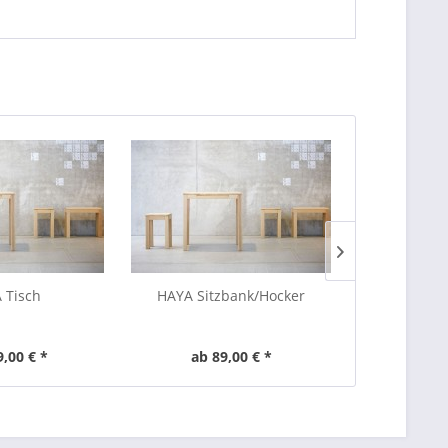
 Tisch
HAYA Sitzbank/Hocker
Handtuchh
9,00 € *
ab 89,00 € *
ab 1