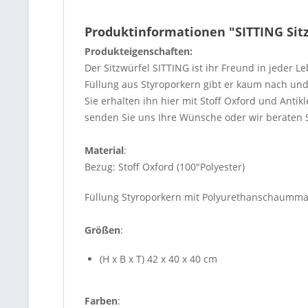
Produktinformationen "SITTING Sitzw
Produkteigenschaften:
Der Sitzwürfel SITTING ist ihr Freund in jeder L
Füllung aus Styroporkern gibt er kaum nach und 
Sie erhalten ihn hier mit Stoff Oxford und Anti
senden Sie uns Ihre Wünsche oder wir beraten S
Material
:
Bezug: Stoff Oxford (100"Polyester)
Füllung Styroporkern mit Polyurethanschaumma
Größen
:
(H x B x T) 42 x 40 x 40 cm
Farben
: