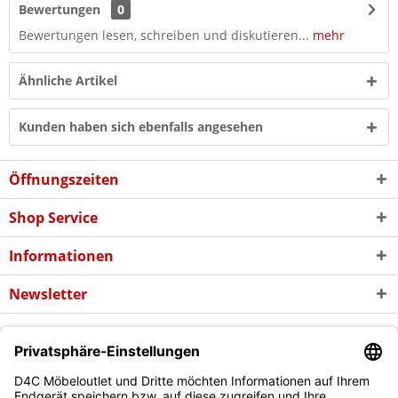
Bewertungen
0
Bewertungen lesen, schreiben und diskutieren...
mehr
Ähnliche Artikel
Kunden haben sich ebenfalls angesehen
Öffnungszeiten
Shop Service
Informationen
Newsletter
* Alle Preise inkl. gesetzl. Mehrwertsteuer zzgl. evtl.
Versandkosten
und
ggf. Nachnahmegebühren, wenn nicht anders beschrieben
Copyright © d4c Möbel Outlet - Alle Rechte vorbehalten