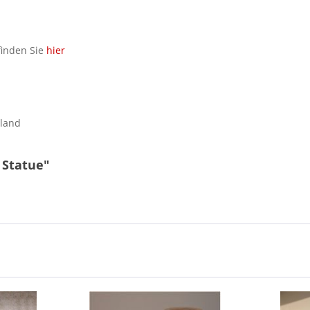
finden Sie
hier
hland
 Statue"