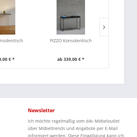
TIPP!
solentisch
PIZZO Konsolentisch
HIP Handtu
9,00 € *
ab 339,00 € *
ab 1
Newsletter
Ich möchte regelmäßig vom d4c-Möbeloutlet
über Möbeltrends und Angebote per E-Mail
informiert werden. Diese Einwilligung kann ich