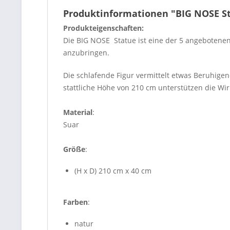
Produktinformationen "BIG NOSE S
Produkteigenschaften:
Die BIG NOSE Statue ist eine der 5 angebotenen
anzubringen.
Die schlafende Figur vermittelt etwas Beruhigend
stattliche Höhe von 210 cm unterstützen die Wir
Material
:
Suar
Größe
:
(H x D) 210 cm x 40 cm
Farben
:
natur