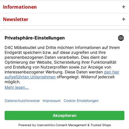
Informationen
Newsletter
* Alle Preise inkl. gesetzl. Mehrwertsteuer zzgl. evtl.
Versandkosten
und
ggf. Nachnahmegebühren, wenn nicht anders beschrieben
Copyright © d4c Möbel Outlet - Alle Rechte vorbehalten
Diese Website benutzt Cookies, die für den technischen Betrieb
der Website erforderlich sind und stets gesetzt werden.
Andere Cookies, die den Komfort bei Benutzung dieser Website
erhöhen, der Direktwerbung dienen oder die Interaktion mit
anderen Websites und sozialen Netzwerken vereinfachen
sollen, werden nur mit Ihrer Zustimmung gesetzt.
Mehr Informationen
Ablehnen
Alle akzeptieren
Konfigurieren