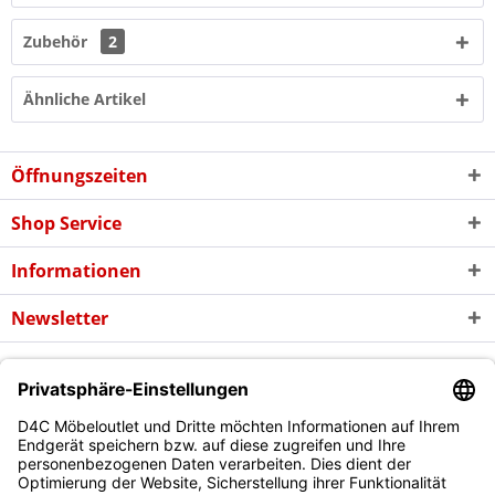
Zubehör
2
Ähnliche Artikel
Öffnungszeiten
Shop Service
Informationen
Newsletter
* Alle Preise inkl. gesetzl. Mehrwertsteuer zzgl. evtl.
Versandkosten
und
ggf. Nachnahmegebühren, wenn nicht anders beschrieben
Copyright © d4c Möbel Outlet - Alle Rechte vorbehalten