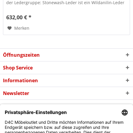
der Ledergruppe: Stonewash-Leder ist ein Wildanilin-Leder
von hochwertiger...
632,00 € *
Merken
Öffnungszeiten
Shop Service
Informationen
Newsletter
* Alle Preise inkl. gesetzl. Mehrwertsteuer zzgl. evtl.
Versandkosten
und
ggf. Nachnahmegebühren, wenn nicht anders beschrieben
Copyright © d4c Möbel Outlet - Alle Rechte vorbehalten