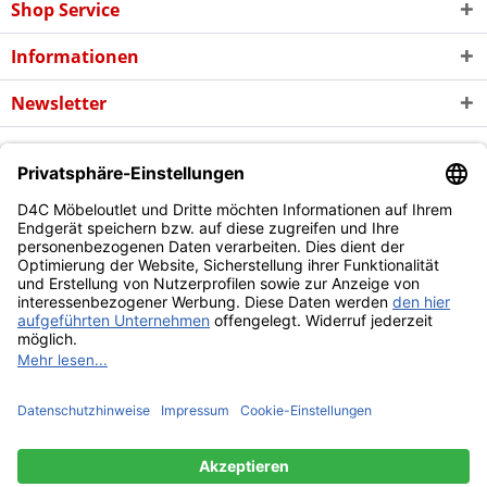
Shop Service
Informationen
Newsletter
* Alle Preise inkl. gesetzl. Mehrwertsteuer zzgl. evtl.
Versandkosten
und
ggf. Nachnahmegebühren, wenn nicht anders beschrieben
Copyright © d4c Möbel Outlet - Alle Rechte vorbehalten
Diese Website benutzt Cookies, die für den technischen Betrieb
der Website erforderlich sind und stets gesetzt werden.
Andere Cookies, die den Komfort bei Benutzung dieser Website
erhöhen, der Direktwerbung dienen oder die Interaktion mit
anderen Websites und sozialen Netzwerken vereinfachen
sollen, werden nur mit Ihrer Zustimmung gesetzt.
Mehr Informationen