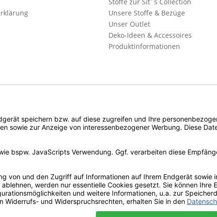
Stoffe zur Sit´s Collection
rklärung
Unsere Stoffe & Bezüge
Unser Outlet
Deko-Ideen & Accessoires
Produktinformationen
l. Mehrwertsteuer zzgl. evtl.
Versandkosten
und ggf. Nachnahmegebühren, wenn n
Copyright © d4c Möbel Outlet - Alle Rechte vorbehalten