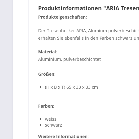
Produktinformationen "ARIA Trese
Produkteigenschaften:
Der Tresenhocker ARIA, Alumium pulverbeschicht
erhalten Sie ebenfalls in den Farben schwarz un
Material
:
Aluminium, pulverbeschichtet
Größen
:
(H x B x T) 65 x 33 x 33 cm
Farben
:
weiss
schwarz
Weitere Informationen
: