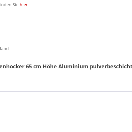
finden Sie
hier
hland
senhocker 65 cm Höhe Aluminium pulverbeschich