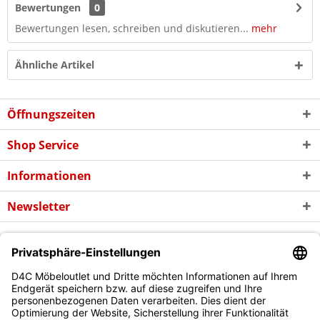
Bewertungen
0
Bewertungen lesen, schreiben und diskutieren...
mehr
Ähnliche Artikel
Öffnungszeiten
Shop Service
Informationen
Newsletter
* Alle Preise inkl. gesetzl. Mehrwertsteuer zzgl. evtl.
Versandkosten
und
ggf. Nachnahmegebühren, wenn nicht anders beschrieben
Copyright © d4c Möbel Outlet - Alle Rechte vorbehalten