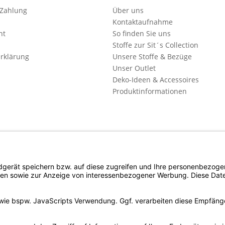
 Zahlung
Über uns
Kontaktaufnahme
ht
So finden Sie uns
Stoffe zur Sit´s Collection
rklärung
Unsere Stoffe & Bezüge
Unser Outlet
Deko-Ideen & Accessoires
Produktinformationen
l. Mehrwertsteuer zzgl. evtl.
Versandkosten
und ggf. Nachnahmegebühren, wenn n
Copyright © d4c Möbel Outlet - Alle Rechte vorbehalten