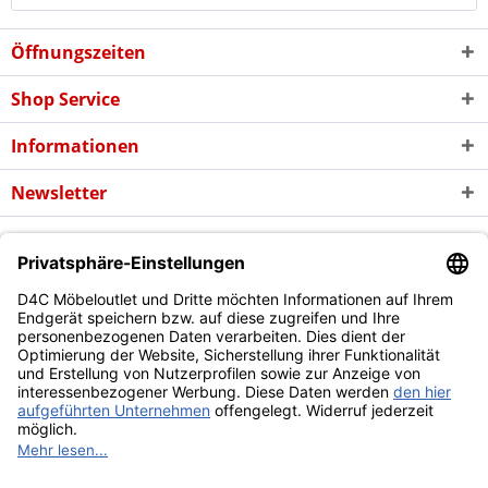
Öffnungszeiten
Shop Service
Informationen
Newsletter
* Alle Preise inkl. gesetzl. Mehrwertsteuer zzgl. evtl.
Versandkosten
und
ggf. Nachnahmegebühren, wenn nicht anders beschrieben
Copyright © d4c Möbel Outlet - Alle Rechte vorbehalten
Diese Website benutzt Cookies, die für den technischen Betrieb
der Website erforderlich sind und stets gesetzt werden.
Andere Cookies, die den Komfort bei Benutzung dieser Website
erhöhen, der Direktwerbung dienen oder die Interaktion mit
anderen Websites und sozialen Netzwerken vereinfachen