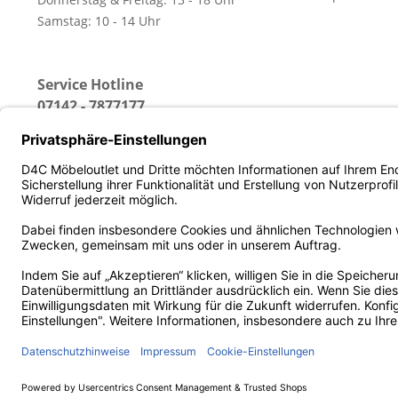
Samstag: 10 - 14 Uhr
Service Hotline
07142 - 7877177
(Erreichbar: Montag - Freitag von 13 - 18 Uhr)
* Alle Preise inkl. gesetz
Diese Website benutzt Cookies, die für den technischen Betrieb
die den Komfort bei Benutzung dieser Website erhöhen, der D
sozialen Netzwerken vereinfachen sollen, werden nur mit Ihre