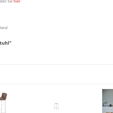
nden Sie
hier
hland
tuhl"