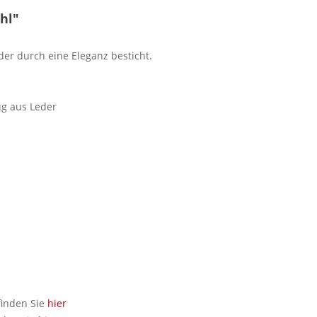
hl"
 der durch eine Eleganz besticht.
ug aus Leder
finden Sie
hier