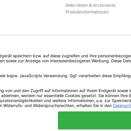
Deko-Ideen & Accessoires
Produktinformationen
l. Mehrwertsteuer zzgl. evtl.
Versandkosten
und ggf. Nachnahmegebühren, wenn n
Copyright © d4c Möbel Outlet - Alle Rechte vorbehalten
 der Website erforderlich sind und stets gesetzt werden. Andere C
irektwerbung dienen oder die Interaktion mit anderen Websites un
r Zustimmung gesetzt.
Mehr Informationen