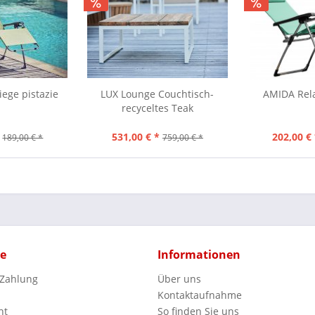
ege pistazie
LUX Lounge Couchtisch-
AMIDA Rela
recyceltes Teak
531,00 € *
202,00 € 
189,00 € *
759,00 € *
ce
Informationen
 Zahlung
Über uns
Kontaktaufnahme
ht
So finden Sie uns