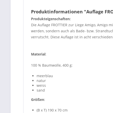
Produktinformationen "Auflage FR
Produkteigenschaften:
Die Auflage FROTTIER zur Liege Amigo, Amigo mi
werden, sondern auch als Bade- bzw. Strandtuch
verrutscht. Diese Auflage ist in acht verschieden
Material
:
100 % Baumwolle, 400 g:
meerblau
natur
weiss
sand
Größen
:
(B x T) 190 x 70 cm