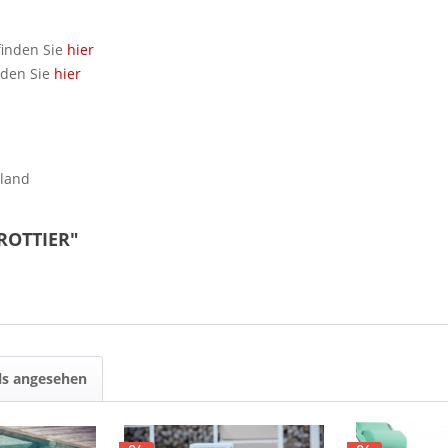
finden Sie
hier
nden Sie
hier
hland
FROTTIER"
ls angesehen