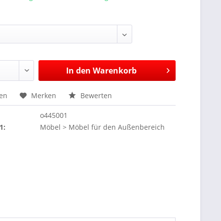
In den
Warenkorb
hen
Merken
Bewerten
o445001
1:
Möbel > Möbel für den Außenbereich