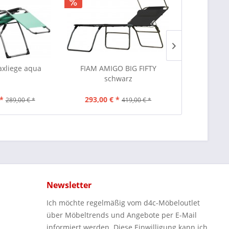
xliege aqua
FIAM AMIGO BIG FIFTY
Mini Gard
schwarz
recyceltes 
*
293,00 € *
168,00 
289,00 € *
419,00 € *
Newsletter
Ich möchte regelmäßig vom d4c-Möbeloutlet
über Möbeltrends und Angebote per E-Mail
informiert werden. Diese Einwilligung kann ich