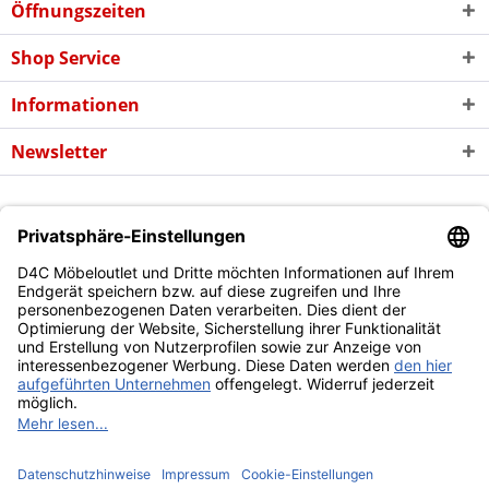
Öffnungszeiten
Shop Service
Informationen
Newsletter
* Alle Preise inkl. gesetzl. Mehrwertsteuer zzgl. evtl.
Versandkosten
und
ggf. Nachnahmegebühren, wenn nicht anders beschrieben
Copyright © d4c Möbel Outlet - Alle Rechte vorbehalten
Diese Website benutzt Cookies, die für den technischen Betrieb
der Website erforderlich sind und stets gesetzt werden.
Andere Cookies, die den Komfort bei Benutzung dieser Website
erhöhen, der Direktwerbung dienen oder die Interaktion mit
anderen Websites und sozialen Netzwerken vereinfachen
sollen, werden nur mit Ihrer Zustimmung gesetzt.