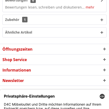
Bewertungen
0
Bewertungen lesen, schreiben und diskutieren...
mehr
Zubehör
1
Ähnliche Artikel
Öffnungszeiten
Shop Service
Informationen
Newsletter
* Alle Preise inkl. gesetzl. Mehrwertsteuer zzgl. evtl.
Versandkosten
und
ggf. Nachnahmegebühren, wenn nicht anders beschrieben
Copyright © d4c Möbel Outlet - Alle Rechte vorbehalten