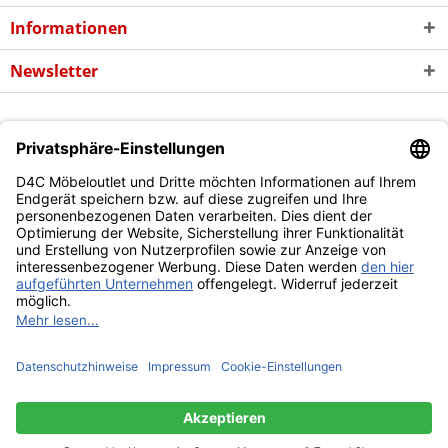
Informationen
Newsletter
* Alle Preise inkl. gesetzl. Mehrwertsteuer zzgl. evtl.
Versandkosten
und
ggf. Nachnahmegebühren, wenn nicht anders beschrieben
Copyright © d4c Möbel Outlet - Alle Rechte vorbehalten
Diese Website benutzt Cookies, die für den technischen Betrieb
der Website erforderlich sind und stets gesetzt werden.
Andere Cookies, die den Komfort bei Benutzung dieser Website
erhöhen, der Direktwerbung dienen oder die Interaktion mit
anderen Websites und sozialen Netzwerken vereinfachen
sollen, werden nur mit Ihrer Zustimmung gesetzt.
Mehr Informationen
Ablehnen
Alle akzeptieren
Konfigurieren