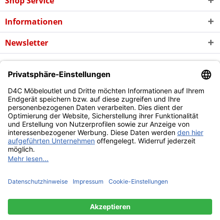
Shop Service
Informationen
Newsletter
* Alle Preise inkl. gesetzl. Mehrwertsteuer zzgl. evtl.
Versandkosten
und
ggf. Nachnahmegebühren, wenn nicht anders beschrieben
Copyright © d4c Möbel Outlet - Alle Rechte vorbehalten
Diese Website benutzt Cookies, die für den technischen Betrieb
der Website erforderlich sind und stets gesetzt werden.
Andere Cookies, die den Komfort bei Benutzung dieser Website
erhöhen, der Direktwerbung dienen oder die Interaktion mit
anderen Websites und sozialen Netzwerken vereinfachen
sollen, werden nur mit Ihrer Zustimmung gesetzt.
Mehr Informationen
Ablehnen
Alle akzeptieren
Konfigurieren